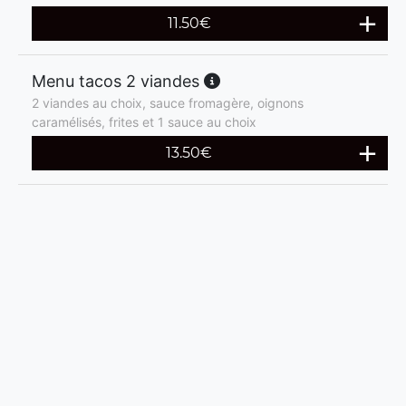
11.50
€
Menu tacos 2 viandes
2 viandes au choix, sauce fromagère, oignons
caramélisés, frites et 1 sauce au choix
13.50
€