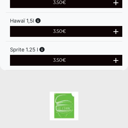
3.50
€
Hawaï 1,5l
3.50
€
Sprite 1.25 l
3.50
€