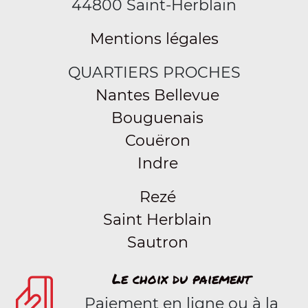
44800 Saint-Herblain
Mentions légales
QUARTIERS PROCHES
Nantes Bellevue
Bouguenais
Couëron
Indre
Rezé
Saint Herblain
Sautron
Le choix du paiement
Paiement en ligne ou à la