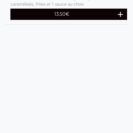
caramélisés, frites et 1 sauce au choix
13.50
€