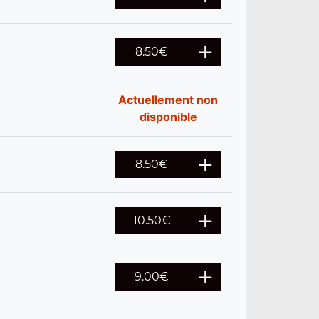
8.50
€
Actuellement non
disponible
8.50
€
10.50
€
9.00
€