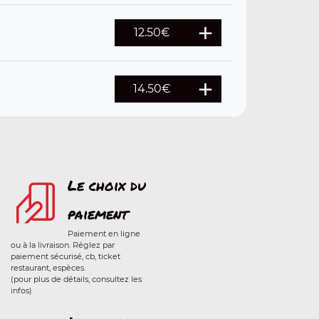
12.50
€
14.50
€
Le choix du
paiement
Paiement en ligne
ou à la livraison. Réglez par
paiement sécurisé, cb, ticket
restaurant, espèces.
(pour plus de détails, consultez les
infos)