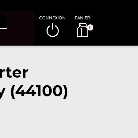
CONNEXION
PANIER
0
rter
 (44100)