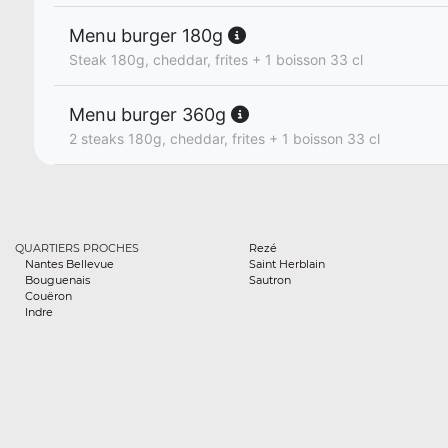
Menu burger 180g
Steak 180g, cheddar, frites + 1 boisson 33 cl
Menu burger 360g
2 steaks 180g, cheddar, frites + 1 boisson 33 cl
QUARTIERS PROCHES
Rezé
Nantes Bellevue
Saint Herblain
Bouguenais
Sautron
Couëron
Indre