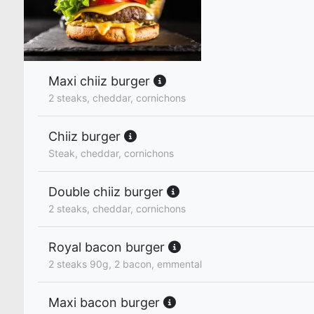
Maxi chiiz burger
2 steaks, cheddar, cornichons
Chiiz burger
Steak, cheddar, cornichons
Double chiiz burger
2 steaks, cheddar, cornichons
Royal bacon burger
2 steaks 90g, 2 bacon, emmental
Maxi bacon burger