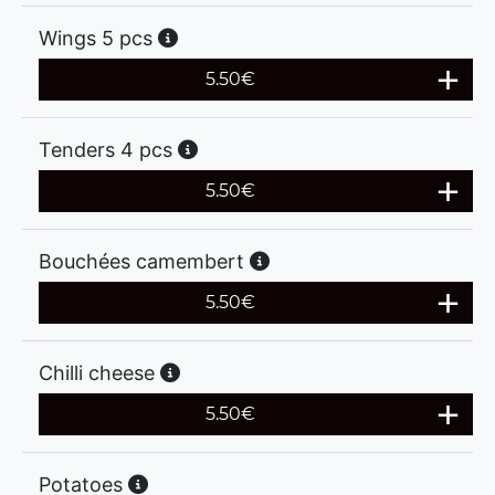
Wings 5 pcs
5.50
€
Tenders 4 pcs
5.50
€
Bouchées camembert
5.50
€
Chilli cheese
5.50
€
Potatoes