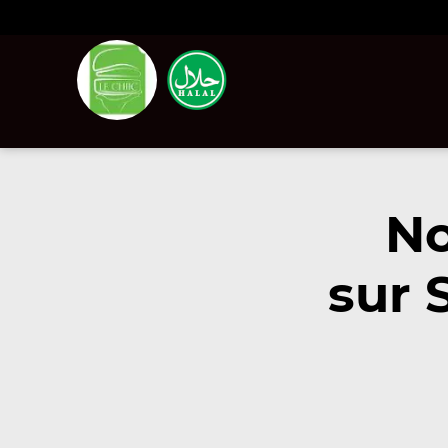
No
sur 