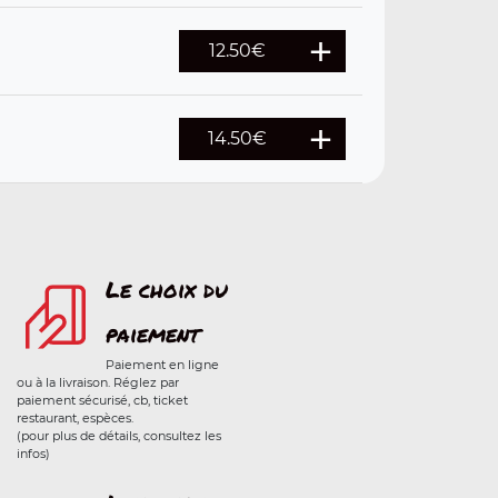
12.50
€
14.50
€
Le choix du
paiement
Paiement en ligne
ou à la livraison. Réglez par
paiement sécurisé, cb, ticket
restaurant, espèces.
(pour plus de détails, consultez les
infos)