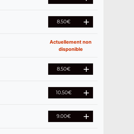
8.50
€
Actuellement non
disponible
8.50
€
10.50
€
9.00
€