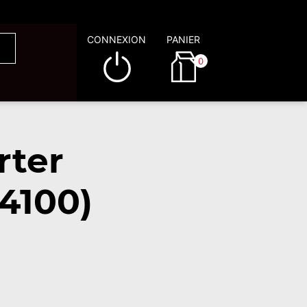
CONNEXION
PANIER
0
rter
4100)