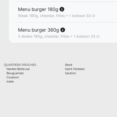
Menu burger 180g
Steak 180g, cheddar, frites + 1 boisson 33 cl
Menu burger 360g
2 steaks 180g, cheddar, frites + 1 boisson 33 cl
QUARTIERS PROCHES
Rezé
Nantes Bellevue
Saint Herblain
Bouguenais
Sautron
Couëron
Indre