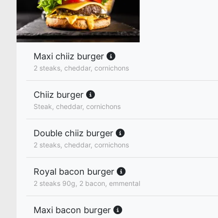
Maxi chiiz burger
2 steaks, cheddar, cornichons
Chiiz burger
Steak, cheddar, cornichons
Double chiiz burger
2 steaks, cheddar, cornichons
Royal bacon burger
2 steaks 90g, 2 bacon, emmental
Maxi bacon burger