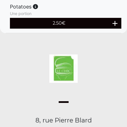
Potatoes
Une portion
2.50
€
8, rue Pierre Blard