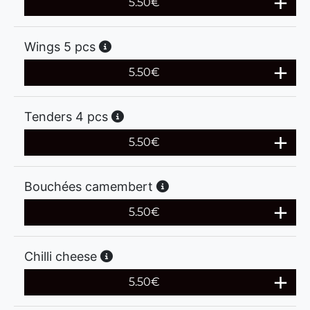
5.50
€
Wings 5 pcs
5.50
€
Tenders 4 pcs
5.50
€
Bouchées camembert
5.50
€
Chilli cheese
5.50
€