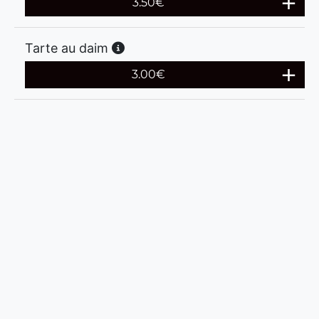
3.50
€
Tarte au daim
3.00
€