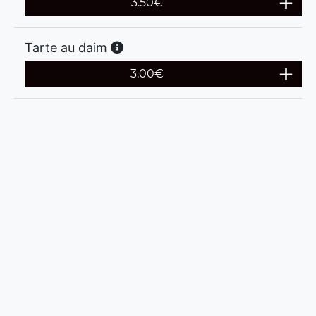
3.50
€
Tarte au daim
3.00
€