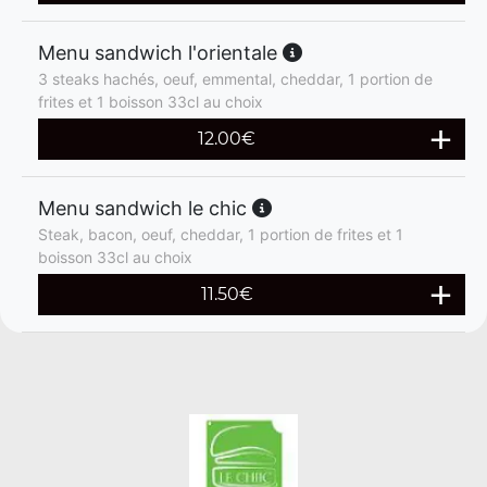
Menu sandwich l'orientale
3 steaks hachés, oeuf, emmental, cheddar, 1 portion de
frites et 1 boisson 33cl au choix
12.00
€
Menu sandwich le chic
Steak, bacon, oeuf, cheddar, 1 portion de frites et 1
boisson 33cl au choix
11.50
€