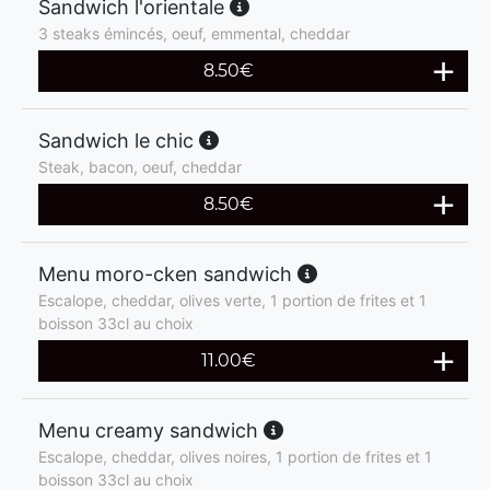
Sandwich l'orientale
3 steaks émincés, oeuf, emmental, cheddar
8.50
€
Sandwich le chic
Steak, bacon, oeuf, cheddar
8.50
€
Menu moro-cken sandwich
Escalope, cheddar, olives verte, 1 portion de frites et 1
boisson 33cl au choix
11.00
€
Menu creamy sandwich
Escalope, cheddar, olives noires, 1 portion de frites et 1
boisson 33cl au choix