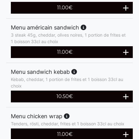
11.00
€
Menu américain sandwich
3 steak 45g, cheddar, olives noires, 1 portion de frites et
1 boisson 33cl au choix
11.00
€
Menu sandwich kebab
Kebab, cheddar, 1 portion de frites et 1 boisson 33cl au
choix
10.50
€
Menu chicken wrap
Tenders, rösti, cheddar, frites et 1 boisson 33cl au choix
11.00
€