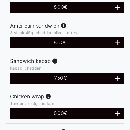
8.00
€
Américain sandwich
3 steak 45g, cheddar, olives noires
8.00
€
Sandwich kebab
Kebab, cheddar
7.50
€
Chicken wrap
Tenders, rösti, cheddar
8.00
€