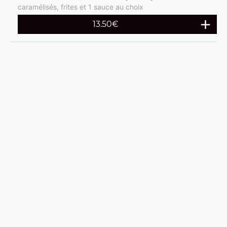
caramélisés, frites et 1 sauce au choix
13.50
€