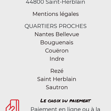
44800 Saint-Herblain
Mentions légales
QUARTIERS PROCHES
Nantes Bellevue
Bouguenais
Couëron
Indre
Rezé
Saint Herblain
Sautron
Le choix du paiement
Paiement en ligne ou à la