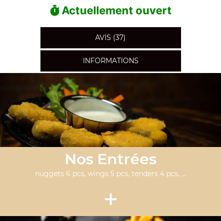
Actuellement ouvert
AVIS (37)
INFORMATIONS
Nos Entrées
nuggets 6 pcs, wings 5 pcs, tenders 4 pcs, ...
+