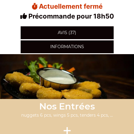
Actuellement fermé
Précommande pour 18h50
AVIS (37)
INFORMATIONS
Nos Entrées
nuggets 6 pcs, wings 5 pcs, tenders 4 pcs, ...
+