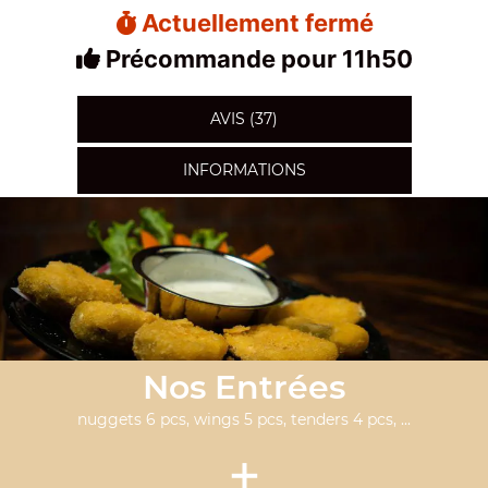
Actuellement fermé
Précommande pour 11h50
AVIS (37)
INFORMATIONS
Nos Entrées
nuggets 6 pcs, wings 5 pcs, tenders 4 pcs, ...
+